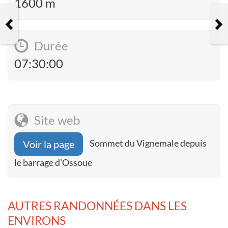
1600 m
Tozal del Mallo par les clavijas de
Cotatuero et la faja de las Flores
Durée
07:30:00
Site web
Sommet du Vignemale depuis
Voir la page
le barrage d'Ossoue
AUTRES RANDONNÉES DANS LES
ENVIRONS