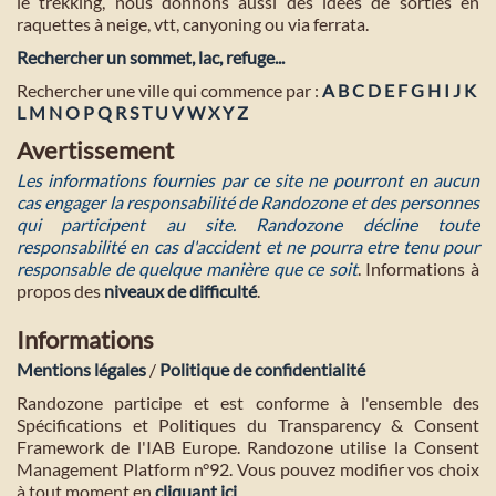
le trekking, nous donnons aussi des idées de sorties en
raquettes à neige, vtt, canyoning ou via ferrata.
Rechercher un sommet, lac, refuge...
Rechercher une ville qui commence par :
A
B
C
D
E
F
G
H
I
J
K
L
M
N
O
P
Q
R
S
T
U
V
W
X
Y
Z
Avertissement
Les informations fournies par ce site ne pourront en aucun
cas engager la responsabilité de Randozone et des personnes
qui participent au site. Randozone décline toute
responsabilité en cas d'accident et ne pourra etre tenu pour
responsable de quelque manière que ce soit
. Informations à
propos des
niveaux de difficulté
.
Informations
Mentions légales
/
Politique de confidentialité
Randozone participe et est conforme à l'ensemble des
Spécifications et Politiques du Transparency & Consent
Framework de l'IAB Europe. Randozone utilise la Consent
Management Platform n°92. Vous pouvez modifier vos choix
à tout moment en
cliquant ici
.