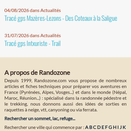
04/08/2026 dans Actualités
Tracé gps Mazères-Lezons - Des Coteaux à la Saligue
31/07/2026 dans Actualités
Tracé gps Intxuriste - Trail
A propos de Randozone
Depuis 1999, Randozone.com vous propose de nombreux
articles et fiches techniques pour préparer vos aventures en
France (Pyrénées, Alpes, Vosges...) et dans le monde (Népal,
Maroc, Réunion...) : spécialisé dans la randonnée pédestre et
le trekking, nous donnons aussi des idées de sorties en
raquettes à neige, vtt, canyoning ou via ferrata.
Rechercher un sommet, lac, refuge...
Rechercher une ville qui commence par :
A
B
C
D
E
F
G
H
I
J
K