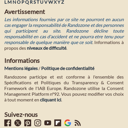
L
M
N
O
P
Q
R
S
T
U
V
W
X
Y
Z
Avertissement
Les informations fournies par ce site ne pourront en aucun
cas engager la responsabilité de Randozone et des personnes
qui participent au site. Randozone décline toute
responsabilité en cas d'accident et ne pourra etre tenu pour
responsable de quelque manière que ce soit
. Informations à
propos des
niveaux de difficulté
.
Informations
Mentions légales
/
Politique de confidentialité
Randozone participe et est conforme à l'ensemble des
Spécifications et Politiques du Transparency & Consent
Framework de l'IAB Europe. Randozone utilise la Consent
Management Platform n°92. Vous pouvez modifier vos choix
à tout moment en
cliquant ici
.
Suivez-nous