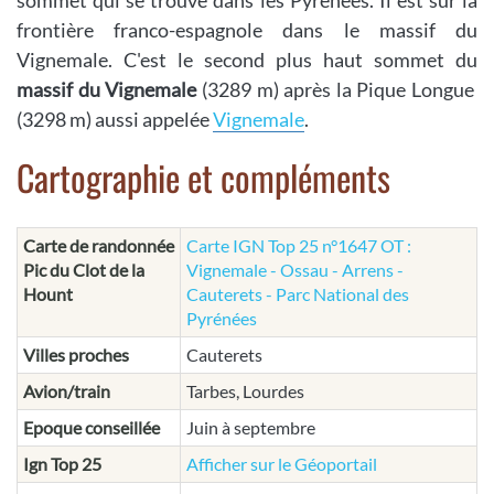
sommet qui se trouve dans les Pyrénées. Il est sur la
frontière franco-espagnole dans le massif du
Vignemale. C'est le second plus haut sommet du
massif du Vignemale
(3289 m) après la Pique Longue
(3298 m) aussi appelée
Vignemale
.
Cartographie et compléments
Carte de randonnée
Carte IGN Top 25 n°1647 OT :
Pic du Clot de la
Vignemale - Ossau - Arrens -
Hount
Cauterets - Parc National des
Pyrénées
Villes proches
Cauterets
Avion/train
Tarbes, Lourdes
Epoque conseillée
Juin à septembre
Ign Top 25
Afficher sur le Géoportail