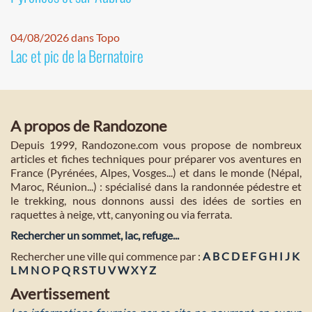
04/08/2026 dans Topo
Lac et pic de la Bernatoire
A propos de Randozone
Depuis 1999, Randozone.com vous propose de nombreux
articles et fiches techniques pour préparer vos aventures en
France (Pyrénées, Alpes, Vosges...) et dans le monde (Népal,
Maroc, Réunion...) : spécialisé dans la randonnée pédestre et
le trekking, nous donnons aussi des idées de sorties en
raquettes à neige, vtt, canyoning ou via ferrata.
Rechercher un sommet, lac, refuge...
Rechercher une ville qui commence par :
A
B
C
D
E
F
G
H
I
J
K
L
M
N
O
P
Q
R
S
T
U
V
W
X
Y
Z
Avertissement