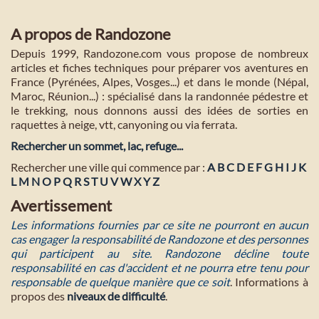
A propos de Randozone
Depuis 1999, Randozone.com vous propose de nombreux
articles et fiches techniques pour préparer vos aventures en
France (Pyrénées, Alpes, Vosges...) et dans le monde (Népal,
Maroc, Réunion...) : spécialisé dans la randonnée pédestre et
le trekking, nous donnons aussi des idées de sorties en
raquettes à neige, vtt, canyoning ou via ferrata.
Rechercher un sommet, lac, refuge...
Rechercher une ville qui commence par :
A
B
C
D
E
F
G
H
I
J
K
L
M
N
O
P
Q
R
S
T
U
V
W
X
Y
Z
Avertissement
Les informations fournies par ce site ne pourront en aucun
cas engager la responsabilité de Randozone et des personnes
qui participent au site. Randozone décline toute
responsabilité en cas d'accident et ne pourra etre tenu pour
responsable de quelque manière que ce soit
. Informations à
propos des
niveaux de difficulté
.