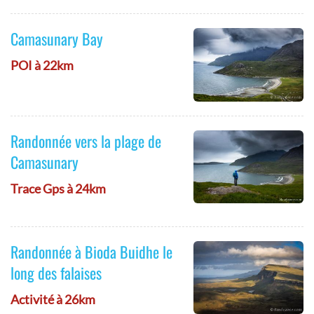
Camasunary Bay
POI à 22km
Randonnée vers la plage de
Camasunary
Trace Gps à 24km
Randonnée à Bioda Buidhe le
long des falaises
Activité à 26km