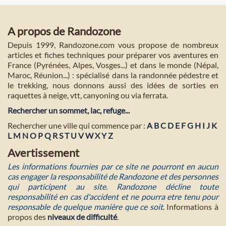
A propos de Randozone
Depuis 1999, Randozone.com vous propose de nombreux
articles et fiches techniques pour préparer vos aventures en
France (Pyrénées, Alpes, Vosges...) et dans le monde (Népal,
Maroc, Réunion...) : spécialisé dans la randonnée pédestre et
le trekking, nous donnons aussi des idées de sorties en
raquettes à neige, vtt, canyoning ou via ferrata.
Rechercher un sommet, lac, refuge...
Rechercher une ville qui commence par :
A
B
C
D
E
F
G
H
I
J
K
L
M
N
O
P
Q
R
S
T
U
V
W
X
Y
Z
Avertissement
Les informations fournies par ce site ne pourront en aucun
cas engager la responsabilité de Randozone et des personnes
qui participent au site. Randozone décline toute
responsabilité en cas d'accident et ne pourra etre tenu pour
responsable de quelque manière que ce soit
. Informations à
propos des
niveaux de difficulté
.