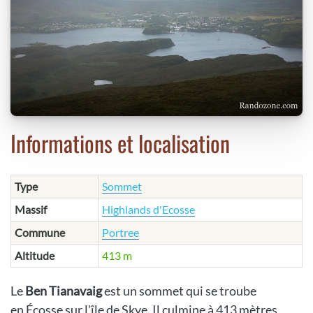
Informations et localisation
Type
Sommet
Massif
Highlands d'Ecosse
Commune
Portree
Altitude
413 m
Le
Ben Tianavaig
est un sommet qui se troube
en Écosse sur l'île de Skye. Il culmine à 413 mètres