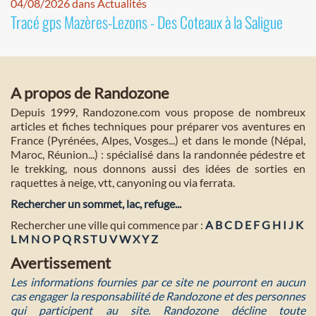
04/08/2026 dans Actualités
Tracé gps Mazères-Lezons - Des Coteaux à la Saligue
A propos de Randozone
Depuis 1999, Randozone.com vous propose de nombreux
articles et fiches techniques pour préparer vos aventures en
France (Pyrénées, Alpes, Vosges...) et dans le monde (Népal,
Maroc, Réunion...) : spécialisé dans la randonnée pédestre et
le trekking, nous donnons aussi des idées de sorties en
raquettes à neige, vtt, canyoning ou via ferrata.
Rechercher un sommet, lac, refuge...
Rechercher une ville qui commence par :
A
B
C
D
E
F
G
H
I
J
K
L
M
N
O
P
Q
R
S
T
U
V
W
X
Y
Z
Avertissement
Les informations fournies par ce site ne pourront en aucun
cas engager la responsabilité de Randozone et des personnes
qui participent au site. Randozone décline toute