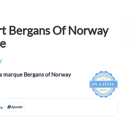
hirt Bergans Of Norway
ee
y
 la marque Bergans of Norway
Ajouter
le