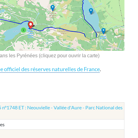
ans les Pyrénées (cliquez pour ouvrir la carte)
te officiel des réserves naturelles de France
.
 n°1748 ET : Neouvielle - Vallée d'Aure - Parc National des
ges