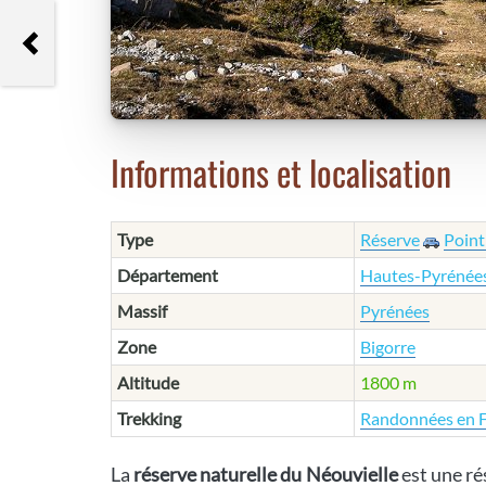
Soum de Maucasau
Informations et localisation
Type
Réserve
Point
Département
Hautes-Pyrénée
Massif
Pyrénées
Zone
Bigorre
Altitude
1800 m
Trekking
Randonnées en 
La
réserve naturelle du Néouvielle
est une ré