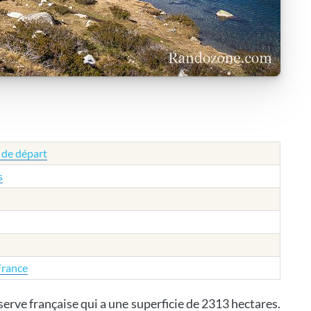
 de départ
s
France
serve française qui a une superficie de 2313 hectares.