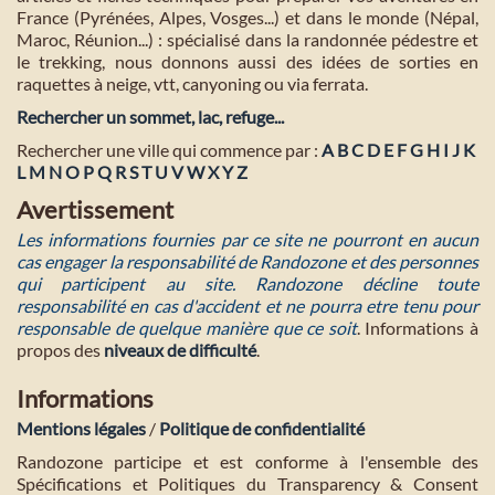
France (Pyrénées, Alpes, Vosges...) et dans le monde (Népal,
Maroc, Réunion...) : spécialisé dans la randonnée pédestre et
le trekking, nous donnons aussi des idées de sorties en
raquettes à neige, vtt, canyoning ou via ferrata.
Rechercher un sommet, lac, refuge...
Rechercher une ville qui commence par :
A
B
C
D
E
F
G
H
I
J
K
L
M
N
O
P
Q
R
S
T
U
V
W
X
Y
Z
Avertissement
Les informations fournies par ce site ne pourront en aucun
cas engager la responsabilité de Randozone et des personnes
qui participent au site. Randozone décline toute
responsabilité en cas d'accident et ne pourra etre tenu pour
responsable de quelque manière que ce soit
. Informations à
propos des
niveaux de difficulté
.
Informations
Mentions légales
/
Politique de confidentialité
Randozone participe et est conforme à l'ensemble des
Spécifications et Politiques du Transparency & Consent