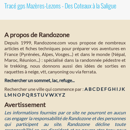
Tracé gps Mazères-Lezons - Des Coteaux à la Saligue
A propos de Randozone
Depuis 1999, Randozone.com vous propose de nombreux
articles et fiches techniques pour préparer vos aventures en
France (Pyrénées, Alpes, Vosges...) et dans le monde (Népal,
Maroc, Réunion...) : spécialisé dans la randonnée pédestre et
le trekking, nous donnons aussi des idées de sorties en
raquettes à neige, vtt, canyoning ou via ferrata.
Rechercher un sommet, lac, refuge...
Rechercher une ville qui commence par :
A
B
C
D
E
F
G
H
I
J
K
L
M
N
O
P
Q
R
S
T
U
V
W
X
Y
Z
Avertissement
Les informations fournies par ce site ne pourront en aucun
cas engager la responsabilité de Randozone et des personnes
qui participent au site. Randozone décline toute
responsabilité en cas d'accident et ne pourra etre tenu pour