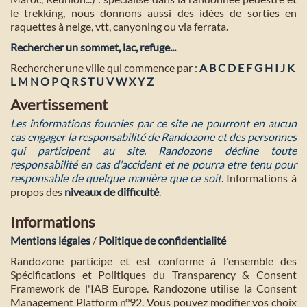
le trekking, nous donnons aussi des idées de sorties en
raquettes à neige, vtt, canyoning ou via ferrata.
Rechercher un sommet, lac, refuge...
Rechercher une ville qui commence par :
A
B
C
D
E
F
G
H
I
J
K
L
M
N
O
P
Q
R
S
T
U
V
W
X
Y
Z
Avertissement
Les informations fournies par ce site ne pourront en aucun
cas engager la responsabilité de Randozone et des personnes
qui participent au site. Randozone décline toute
responsabilité en cas d'accident et ne pourra etre tenu pour
responsable de quelque manière que ce soit
. Informations à
propos des
niveaux de difficulté
.
Informations
Mentions légales
/
Politique de confidentialité
Randozone participe et est conforme à l'ensemble des
Spécifications et Politiques du Transparency & Consent
Framework de l'IAB Europe. Randozone utilise la Consent
Management Platform n°92. Vous pouvez modifier vos choix