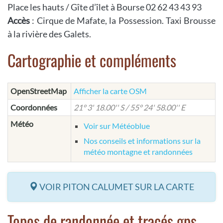
Place les hauts / Gîte d’îlet à Bourse 02 62 43 43 93
Accès
: Cirque de Mafate, la Possession. Taxi Brousse
à la rivière des Galets.
Cartographie et compléments
OpenStreetMap
Afficher la carte OSM
Coordonnées
21° 3' 18.00'' S / 55° 24' 58.00'' E
Météo
Voir sur Météoblue
Nos conseils et informations sur la
météo montagne et randonnées
VOIR PITON CALUMET SUR LA CARTE
Topos de randonnée et tracés gps