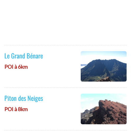
Le Grand Bénare
POI à 6km
Piton des Neiges
POI à 8km