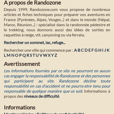
A propos de Randozone
Depuis 1999, Randozone.com vous propose de nombreux
articles et fiches techniques pour préparer vos aventures en
France (Pyrénées, Alpes, Vosges...) et dans le monde (Népal,
Maroc, Réunion...) : spécialisé dans la randonnée pédestre et
le trekking, nous donnons aussi des idées de sorties en
raquettes à neige, vtt, canyoning ou via ferrata.
Rechercher un sommet, lac, refuge...
Rechercher une ville qui commence par :
A
B
C
D
E
F
G
H
I
J
K
L
M
N
O
P
Q
R
S
T
U
V
W
X
Y
Z
Avertissement
Les informations fournies par ce site ne pourront en aucun
cas engager la responsabilité de Randozone et des personnes
qui participent au site. Randozone décline toute
responsabilité en cas d'accident et ne pourra etre tenu pour
responsable de quelque manière que ce soit
. Informations à
propos des
niveaux de difficulté
.
Informations