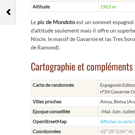
Altitude
1962 m
Pico Uriello
Le
pic de Mondoto
est un sommet espagnol d
d'altitude seulement mais il offre un superb
Niscle, le massif de Gavarnie et las Tres Sor
de Ramond).
Cartographie et compléments
Carte de randonnée
Espagnole Editor
n°24 Gavarnie O
Villes proches
Ainsa, Bielsa (A
Epoque conseillée
-Mai-Juin-Juill
OpenStreetMap
Afficher la cart
Coordonnées
42° 35' 0.54'' N /