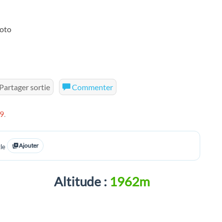
oto
Partager sortie
Commenter
9
.
Ajouter
le
Altitude :
1962m