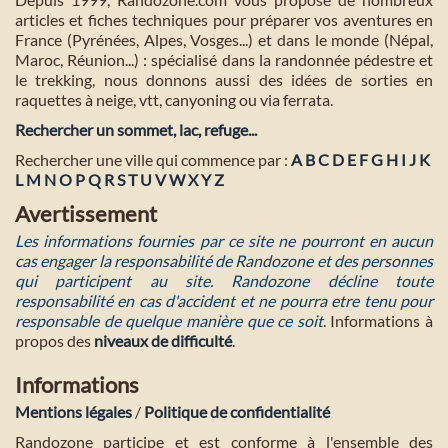
articles et fiches techniques pour préparer vos aventures en
France (Pyrénées, Alpes, Vosges...) et dans le monde (Népal,
Maroc, Réunion...) : spécialisé dans la randonnée pédestre et
le trekking, nous donnons aussi des idées de sorties en
raquettes à neige, vtt, canyoning ou via ferrata.
Rechercher un sommet, lac, refuge...
Rechercher une ville qui commence par :
A
B
C
D
E
F
G
H
I
J
K
L
M
N
O
P
Q
R
S
T
U
V
W
X
Y
Z
Avertissement
Les informations fournies par ce site ne pourront en aucun
cas engager la responsabilité de Randozone et des personnes
qui participent au site. Randozone décline toute
responsabilité en cas d'accident et ne pourra etre tenu pour
responsable de quelque manière que ce soit
. Informations à
propos des
niveaux de difficulté
.
Informations
Mentions légales
/
Politique de confidentialité
Randozone participe et est conforme à l'ensemble des