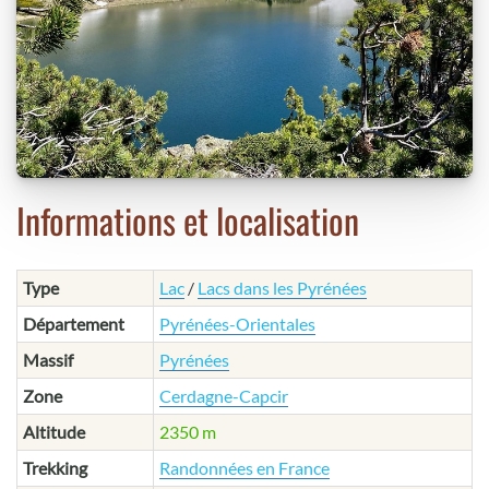
Informations et localisation
Type
Lac
/
Lacs dans les Pyrénées
Département
Pyrénées-Orientales
Massif
Pyrénées
Zone
Cerdagne-Capcir
Altitude
2350 m
Trekking
Randonnées en France