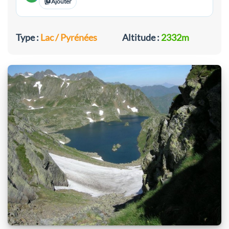
Ajouter
Type :
Lac / Pyrénées
Altitude :
2332m