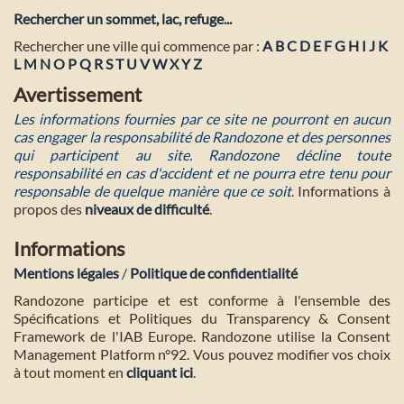
Rechercher un sommet, lac, refuge...
Rechercher une ville qui commence par :
A
B
C
D
E
F
G
H
I
J
K
L
M
N
O
P
Q
R
S
T
U
V
W
X
Y
Z
Avertissement
Les informations fournies par ce site ne pourront en aucun
cas engager la responsabilité de Randozone et des personnes
qui participent au site. Randozone décline toute
responsabilité en cas d'accident et ne pourra etre tenu pour
responsable de quelque manière que ce soit
. Informations à
propos des
niveaux de difficulté
.
Informations
Mentions légales
/
Politique de confidentialité
Randozone participe et est conforme à l'ensemble des
Spécifications et Politiques du Transparency & Consent
Framework de l'IAB Europe. Randozone utilise la Consent
Management Platform n°92. Vous pouvez modifier vos choix
à tout moment en
cliquant ici
.