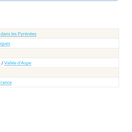
 dans les Pyrénées
iques
s
/
Vallée d'Aspe
France