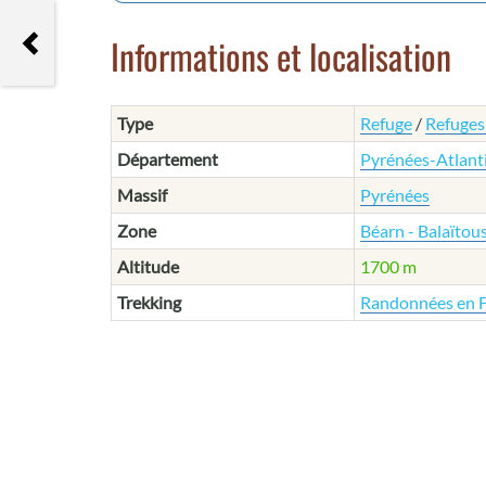
Lac Vert
Informations et localisation
Type
Refuge
/
Refuges
Département
Pyrénées-Atlant
Massif
Pyrénées
Zone
Béarn - Balaïtou
Altitude
1700 m
Trekking
Randonnées en 