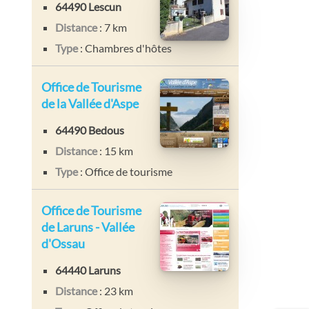
64490 Lescun
Distance
: 7 km
Type
: Chambres d'hôtes
Office de Tourisme
de la Vallée d'Aspe
64490 Bedous
Distance
: 15 km
Type
: Office de tourisme
Office de Tourisme
de Laruns - Vallée
d'Ossau
64440 Laruns
Distance
: 23 km