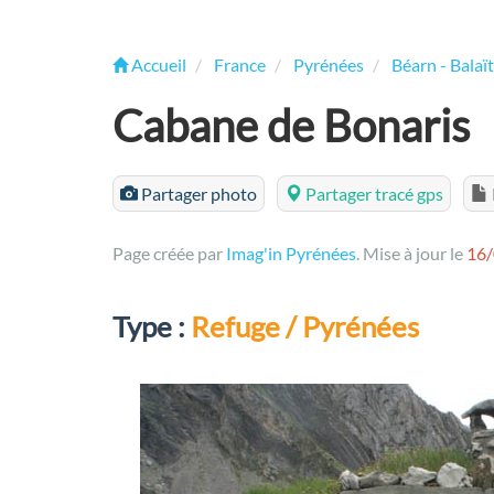
Accueil
France
Pyrénées
Béarn - Balaï
Cabane de Bonaris
Partager photo
Partager tracé gps
Page créée par
Imag'in Pyrénées
. Mise à jour le
16
Type :
Refuge / Pyrénées