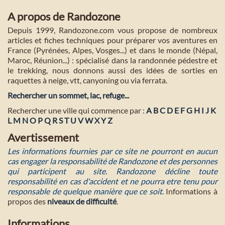
A propos de Randozone
Depuis 1999, Randozone.com vous propose de nombreux
articles et fiches techniques pour préparer vos aventures en
France (Pyrénées, Alpes, Vosges...) et dans le monde (Népal,
Maroc, Réunion...) : spécialisé dans la randonnée pédestre et
le trekking, nous donnons aussi des idées de sorties en
raquettes à neige, vtt, canyoning ou via ferrata.
Rechercher un sommet, lac, refuge...
Rechercher une ville qui commence par :
A
B
C
D
E
F
G
H
I
J
K
L
M
N
O
P
Q
R
S
T
U
V
W
X
Y
Z
Avertissement
Les informations fournies par ce site ne pourront en aucun
cas engager la responsabilité de Randozone et des personnes
qui participent au site. Randozone décline toute
responsabilité en cas d'accident et ne pourra etre tenu pour
responsable de quelque manière que ce soit
. Informations à
propos des
niveaux de difficulté
.
Informations