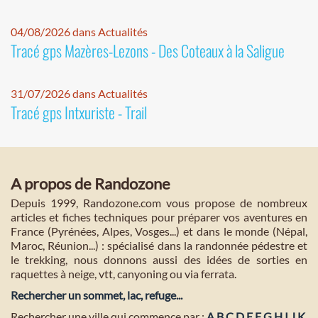
04/08/2026 dans Actualités
Tracé gps Mazères-Lezons - Des Coteaux à la Saligue
31/07/2026 dans Actualités
Tracé gps Intxuriste - Trail
A propos de Randozone
Depuis 1999, Randozone.com vous propose de nombreux
articles et fiches techniques pour préparer vos aventures en
France (Pyrénées, Alpes, Vosges...) et dans le monde (Népal,
Maroc, Réunion...) : spécialisé dans la randonnée pédestre et
le trekking, nous donnons aussi des idées de sorties en
raquettes à neige, vtt, canyoning ou via ferrata.
Rechercher un sommet, lac, refuge...
Rechercher une ville qui commence par :
A
B
C
D
E
F
G
H
I
J
K