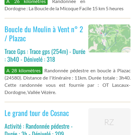
A 26 kilomètres
Randonnée en
Dordogne : La Boucle de la Micoque Facile 15 km 5 heures
Boucle du Moulin à Vent n° 2
/ Plazac
Trace Gps : Trace gps (254m) - Durée
: 3h40 - Dénivelé : 318
A 28 kilomètres
Randonnée pédestre en boucle à Plazac
(24580). Distance de l'itinéraire : 11km. Durée totale : 3h40.
Cette randonnée vous est fournie par : OT Lascaux-
Dordogne, Vallée Vézère.
Le grand tour de Cosnac
Activité : Randonnée pédestre -
Durée : 3h - Dénivelé : 209