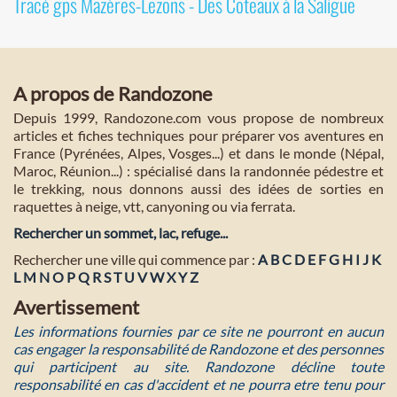
Tracé gps Mazères-Lezons - Des Coteaux à la Saligue
A propos de Randozone
Depuis 1999, Randozone.com vous propose de nombreux
articles et fiches techniques pour préparer vos aventures en
France (Pyrénées, Alpes, Vosges...) et dans le monde (Népal,
Maroc, Réunion...) : spécialisé dans la randonnée pédestre et
le trekking, nous donnons aussi des idées de sorties en
raquettes à neige, vtt, canyoning ou via ferrata.
Rechercher un sommet, lac, refuge...
Rechercher une ville qui commence par :
A
B
C
D
E
F
G
H
I
J
K
L
M
N
O
P
Q
R
S
T
U
V
W
X
Y
Z
Avertissement
Les informations fournies par ce site ne pourront en aucun
cas engager la responsabilité de Randozone et des personnes
qui participent au site. Randozone décline toute
responsabilité en cas d'accident et ne pourra etre tenu pour