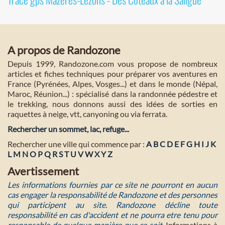
A propos de Randozone
Depuis 1999, Randozone.com vous propose de nombreux
articles et fiches techniques pour préparer vos aventures en
France (Pyrénées, Alpes, Vosges...) et dans le monde (Népal,
Maroc, Réunion...) : spécialisé dans la randonnée pédestre et
le trekking, nous donnons aussi des idées de sorties en
raquettes à neige, vtt, canyoning ou via ferrata.
Rechercher un sommet, lac, refuge...
Rechercher une ville qui commence par :
A
B
C
D
E
F
G
H
I
J
K
L
M
N
O
P
Q
R
S
T
U
V
W
X
Y
Z
Avertissement
Les informations fournies par ce site ne pourront en aucun
cas engager la responsabilité de Randozone et des personnes
qui participent au site. Randozone décline toute
responsabilité en cas d'accident et ne pourra etre tenu pour
responsable de quelque manière que ce soit
. Informations à