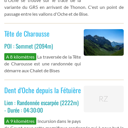
d'Oche se trouve sur le tracé de la
variante du GR5 en arrivant de Thonon. C'est un point de
passage entre les vallons d'Oche et de Bise.
Tête de Charousse
POI : Sommet (2094m)
A 8 kilomètres
La traversée de la Tête
de Charousse est une randonnée qui
démarre aux Chalet de Bises
Dent d'Oche depuis la Fétuière
Lien : Randonnée escarpée (2222m)
- Durée : 04:30:00
A 9 kilomètres
Incursion dans le pays
de Gavot pour cette magnifique randonnée qui à pour but la