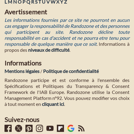
L
M
N
O
P
Q
R
S
T
U
V
W
X
Y
Z
Avertissement
Les informations fournies par ce site ne pourront en aucun
cas engager la responsabilité de Randozone et des personnes
qui participent au site. Randozone décline toute
responsabilité en cas d'accident et ne pourra etre tenu pour
responsable de quelque manière que ce soit
. Informations à
propos des
niveaux de difficulté
.
Informations
Mentions légales
/
Politique de confidentialité
Randozone participe et est conforme à l'ensemble des
Spécifications et Politiques du Transparency & Consent
Framework de l'IAB Europe. Randozone utilise la Consent
Management Platform n°92. Vous pouvez modifier vos choix
à tout moment en
cliquant ici
.
Suivez-nous