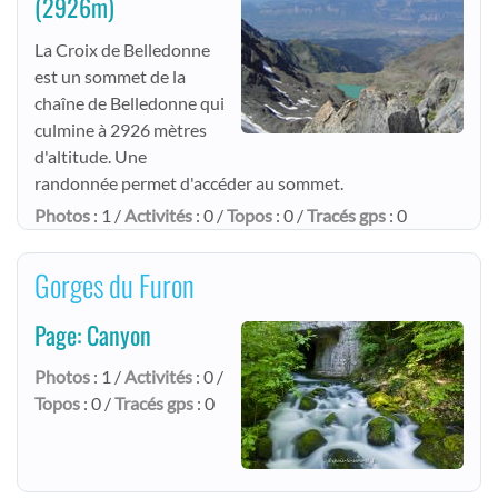
(2926m)
La Croix de Belledonne
est un sommet de la
chaîne de Belledonne qui
culmine à 2926 mètres
d'altitude. Une
randonnée permet d'accéder au sommet.
Photos
: 1 /
Activités
: 0 /
Topos
: 0 /
Tracés gps
: 0
Gorges du Furon
Page: Canyon
Photos
: 1 /
Activités
: 0 /
Topos
: 0 /
Tracés gps
: 0