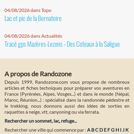
04/08/2026 dans Topo
Lac et pic de la Bernatoire
04/08/2026 dans Actualités
Tracé gps Mazères-Lezons - Des Coteaux à la Saligue
A propos de Randozone
Depuis 1999, Randozone.com vous propose de nombreux
articles et fiches techniques pour préparer vos aventures en
France (Pyrénées, Alpes, Vosges...) et dans le monde (Népal,
Maroc, Réunion...) : spécialisé dans la randonnée pédestre et
le trekking, nous donnons aussi des idées de sorties en
raquettes à neige, vtt, canyoning ou via ferrata.
Rechercher un sommet, lac, refuge...
Rechercher une ville qui commence par :
A
B
C
D
E
F
G
H
I
J
K