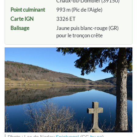
Chaux-du-Dombief (39150)
Point culminant
993 m (Pic de l'Aigle)
Carte IGN
3326 ET
Balisage
Jaune puis blanc-rouge (GR)
pour le tronçon crête