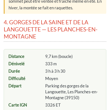
sommet peut être ventée et fraîche même en été. En
hiver, la montée se fait en raquettes.
4. GORGES DE LA SAINE ET DE LA
LANGOUETTE — LES PLANCHES-EN-
MONTAGNE
Distance
9,7 km (boucle)
Dénivelé
333 m
Durée
3 h à 3 h 30
Difficulté
Moyen
Départ
Parking des gorges de la
Langouette, Les Planches-en-
Montagne (39150)
Carte IGN
3326 ET