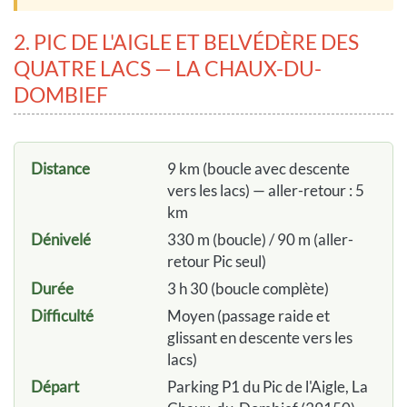
2. PIC DE L'AIGLE ET BELVÉDÈRE DES
QUATRE LACS — LA CHAUX-DU-
DOMBIEF
Distance
9 km (boucle avec descente
vers les lacs) — aller-retour : 5
km
Dénivelé
330 m (boucle) / 90 m (aller-
retour Pic seul)
Durée
3 h 30 (boucle complète)
Difficulté
Moyen (passage raide et
glissant en descente vers les
lacs)
Départ
Parking P1 du Pic de l'Aigle, La