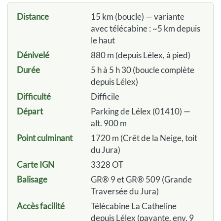
Distance
15 km (boucle) — variante
avec télécabine : ~5 km depuis
le haut
Dénivelé
880 m (depuis Lélex, à pied)
Durée
5 h à 5 h 30 (boucle complète
depuis Lélex)
Difficulté
Difficile
Départ
Parking de Lélex (01410) —
alt. 900 m
Point culminant
1720 m (Crêt de la Neige, toit
du Jura)
Carte IGN
3328 OT
Balisage
GR® 9 et GR® 509 (Grande
Traversée du Jura)
Accès facilité
Télécabine La Catheline
depuis Lélex (payante, env. 9