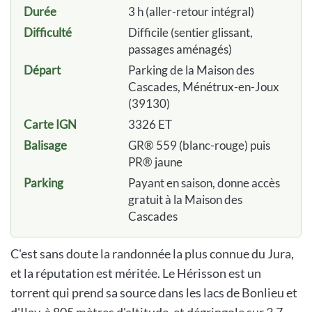
Durée
3 h (aller-retour intégral)
Difficulté
Difficile (sentier glissant,
passages aménagés)
Départ
Parking de la Maison des
Cascades, Ménétrux-en-Joux
(39130)
Carte IGN
3326 ET
Balisage
GR® 559 (blanc-rouge) puis
PR® jaune
Parking
Payant en saison, donne accès
gratuit à la Maison des
Cascades
C'est sans doute la randonnée la plus connue du Jura,
et la réputation est méritée. Le Hérisson est un
torrent qui prend sa source dans les lacs de Bonlieu et
d'Ilay, à 805 mètres d'altitude, et dégringole sur 3,7