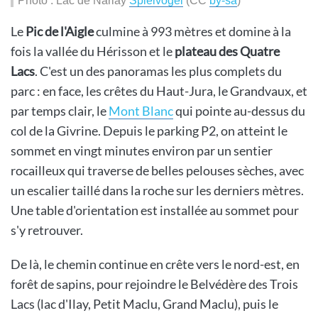
Photo : Lac de Narlay
Spielvogel
(CC
by-sa
)
Le
Pic de l'Aigle
culmine à 993 mètres et domine à la
fois la vallée du Hérisson et le
plateau des Quatre
Lacs
. C'est un des panoramas les plus complets du
parc : en face, les crêtes du Haut-Jura, le Grandvaux, et
par temps clair, le
Mont Blanc
qui pointe au-dessus du
col de la Givrine. Depuis le parking P2, on atteint le
sommet en vingt minutes environ par un sentier
rocailleux qui traverse de belles pelouses sèches, avec
un escalier taillé dans la roche sur les derniers mètres.
Une table d'orientation est installée au sommet pour
s'y retrouver.
De là, le chemin continue en crête vers le nord-est, en
forêt de sapins, pour rejoindre le Belvédère des Trois
Lacs (lac d'Ilay, Petit Maclu, Grand Maclu), puis le