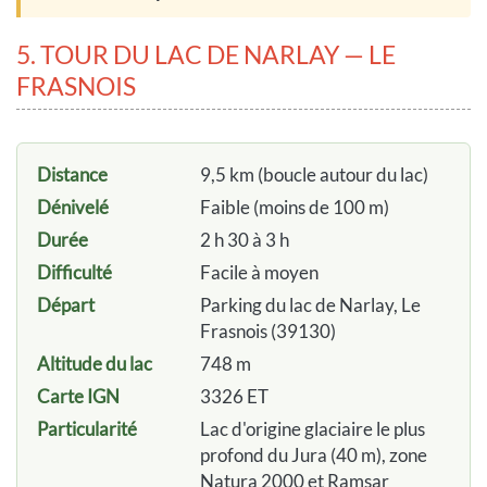
5. TOUR DU LAC DE NARLAY — LE
FRASNOIS
Distance
9,5 km (boucle autour du lac)
Dénivelé
Faible (moins de 100 m)
Durée
2 h 30 à 3 h
Difficulté
Facile à moyen
Départ
Parking du lac de Narlay, Le
Frasnois (39130)
Altitude du lac
748 m
Carte IGN
3326 ET
Particularité
Lac d'origine glaciaire le plus
profond du Jura (40 m), zone
Natura 2000 et Ramsar