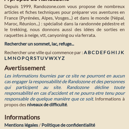
Depuis 1999, Randozone.com vous propose de nombreux
articles et fiches techniques pour préparer vos aventures en
France (Pyrénées, Alpes, Vosges...) et dans le monde (Népal,
Maroc, Réunion...) : spécialisé dans la randonnée pédestre et
le trekking, nous donnons aussi des idées de sorties en
raquettes à neige, vtt, canyoning ou via ferrata.
Rechercher un sommet, lac, refuge...
Rechercher une ville qui commence par :
A
B
C
D
E
F
G
H
I
J
K
L
M
N
O
P
Q
R
S
T
U
V
W
X
Y
Z
Avertissement
Les informations fournies par ce site ne pourront en aucun
cas engager la responsabilité de Randozone et des personnes
qui participent au site. Randozone décline toute
responsabilité en cas d'accident et ne pourra etre tenu pour
responsable de quelque manière que ce soit
. Informations à
propos des
niveaux de difficulté
.
Informations
Mentions légales
/
Politique de confidentialité