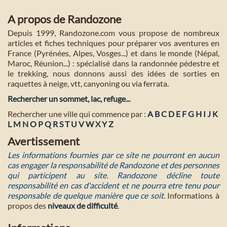
A propos de Randozone
Depuis 1999, Randozone.com vous propose de nombreux
articles et fiches techniques pour préparer vos aventures en
France (Pyrénées, Alpes, Vosges...) et dans le monde (Népal,
Maroc, Réunion...) : spécialisé dans la randonnée pédestre et
le trekking, nous donnons aussi des idées de sorties en
raquettes à neige, vtt, canyoning ou via ferrata.
Rechercher un sommet, lac, refuge...
Rechercher une ville qui commence par :
A
B
C
D
E
F
G
H
I
J
K
L
M
N
O
P
Q
R
S
T
U
V
W
X
Y
Z
Avertissement
Les informations fournies par ce site ne pourront en aucun
cas engager la responsabilité de Randozone et des personnes
qui participent au site. Randozone décline toute
responsabilité en cas d'accident et ne pourra etre tenu pour
responsable de quelque manière que ce soit
. Informations à
propos des
niveaux de difficulté
.