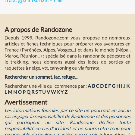
A propos de Randozone
Depuis 1999, Randozone.com vous propose de nombreux
articles et fiches techniques pour préparer vos aventures en
France (Pyrénées, Alpes, Vosges...) et dans le monde (Népal,
Maroc, Réunion...) : spécialisé dans la randonnée pédestre et
le trekking, nous donnons aussi des idées de sorties en
raquettes à neige, vtt, canyoning ou via ferrata.
Rechercher un sommet, lac, refuge...
Rechercher une ville qui commence par :
A
B
C
D
E
F
G
H
I
J
K
L
M
N
O
P
Q
R
S
T
U
V
W
X
Y
Z
Avertissement
Les informations fournies par ce site ne pourront en aucun
cas engager la responsabilité de Randozone et des personnes
qui participent au site. Randozone décline toute
responsabilité en cas d'accident et ne pourra etre tenu pour
responsable de quelque manière que ce soit
. Informations à