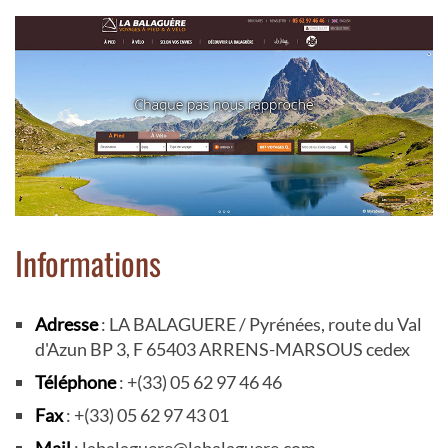
Informations
Adresse
: LA BALAGUERE / Pyrénées, route du Val
d'Azun BP 3, F 65403 ARRENS-MARSOUS cedex
Téléphone
: +(33) 05 62 97 46 46
Fax
: +(33) 05 62 97 43 01
Mail
: labalaguere@labalaguere.com