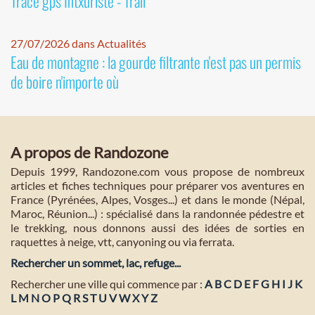
Tracé gps Intxuriste - Trail
27/07/2026 dans Actualités
Eau de montagne : la gourde filtrante n'est pas un permis
de boire n'importe où
A propos de Randozone
Depuis 1999, Randozone.com vous propose de nombreux
articles et fiches techniques pour préparer vos aventures en
France (Pyrénées, Alpes, Vosges...) et dans le monde (Népal,
Maroc, Réunion...) : spécialisé dans la randonnée pédestre et
le trekking, nous donnons aussi des idées de sorties en
raquettes à neige, vtt, canyoning ou via ferrata.
Rechercher un sommet, lac, refuge...
Rechercher une ville qui commence par :
A
B
C
D
E
F
G
H
I
J
K
L
M
N
O
P
Q
R
S
T
U
V
W
X
Y
Z