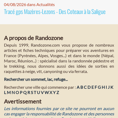
04/08/2026 dans Actualités
Tracé gps Mazères-Lezons - Des Coteaux à la Saligue
A propos de Randozone
Depuis 1999, Randozone.com vous propose de nombreux
articles et fiches techniques pour préparer vos aventures en
France (Pyrénées, Alpes, Vosges...) et dans le monde (Népal,
Maroc, Réunion...) : spécialisé dans la randonnée pédestre et
le trekking, nous donnons aussi des idées de sorties en
raquettes à neige, vtt, canyoning ou via ferrata.
Rechercher un sommet, lac, refuge...
Rechercher une ville qui commence par :
A
B
C
D
E
F
G
H
I
J
K
L
M
N
O
P
Q
R
S
T
U
V
W
X
Y
Z
Avertissement
Les informations fournies par ce site ne pourront en aucun
cas engager la responsabilité de Randozone et des personnes