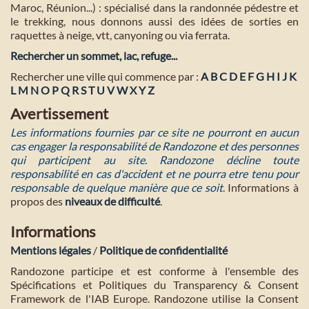
Maroc, Réunion...) : spécialisé dans la randonnée pédestre et
le trekking, nous donnons aussi des idées de sorties en
raquettes à neige, vtt, canyoning ou via ferrata.
Rechercher un sommet, lac, refuge...
Rechercher une ville qui commence par :
A
B
C
D
E
F
G
H
I
J
K
L
M
N
O
P
Q
R
S
T
U
V
W
X
Y
Z
Avertissement
Les informations fournies par ce site ne pourront en aucun
cas engager la responsabilité de Randozone et des personnes
qui participent au site. Randozone décline toute
responsabilité en cas d'accident et ne pourra etre tenu pour
responsable de quelque manière que ce soit
. Informations à
propos des
niveaux de difficulté
.
Informations
Mentions légales
/
Politique de confidentialité
Randozone participe et est conforme à l'ensemble des
Spécifications et Politiques du Transparency & Consent
Framework de l'IAB Europe. Randozone utilise la Consent