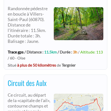
Randonnée pédestre
en boucle à Villers-
Saint-Paul (60870).
Distance de
l'itinéraire : 11.5km.
Durée totale : 3h.
Balisage : Jaune.
Trace gps
/ Distance :
11.5km
/ Durée :
3h
/
Altitude: 113
/ 60 - Oise
Situé
à plus de 50 kilomètres
de
Tergnier
Circuit des Aulx
Ce circuit, au départ
de la «capitale de l'ail»,
contourne champs et