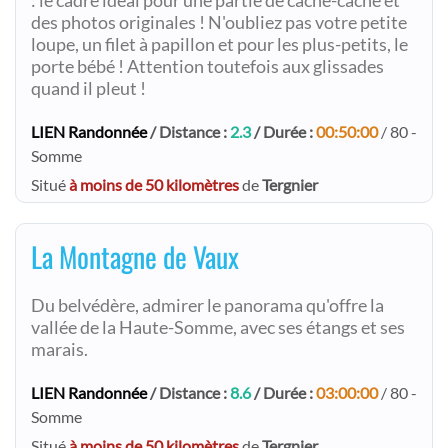
: le cadre idéal pour une partie de cache-cache et
des photos originales ! N'oubliez pas votre petite
loupe, un filet à papillon et pour les plus-petits, le
porte bébé ! Attention toutefois aux glissades
quand il pleut !
LIEN Randonnée
/ Distance :
2.3
/ Durée :
00:50:00
/ 80 -
Somme
Situé
à moins de 50 kilomètres
de
Tergnier
La Montagne de Vaux
Du belvédère, admirer le panorama qu'offre la
vallée de la Haute-Somme, avec ses étangs et ses
marais.
LIEN Randonnée
/ Distance :
8.6
/ Durée :
03:00:00
/ 80 -
Somme
Situé
à moins de 50 kilomètres
de
Tergnier