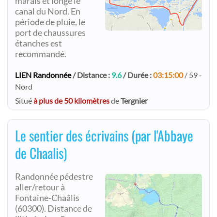
marais et longe le
canal du Nord. En
période de pluie, le
port de chaussures
étanches est
recommandé.
LIEN Randonnée
/ Distance :
9.6
/ Durée :
03:15:00
/ 59 -
Nord
Situé
à plus de 50 kilomètres
de
Tergnier
Le sentier des écrivains (par l'Abbaye
de Chaalis)
Randonnée pédestre
aller/retour à
Fontaine-Chaâlis
(60300). Distance de