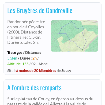
Les Bruyères de Gondreville
Randonnée pédestre
en boucle à Coyolles
(2600). Distance de
l'itinéraire : 5.5km.
Durée totale : 2h.
Trace gps
/ Distance :
5.5km
/ Durée :
2h
/
Altitude: 155
/ 02 - Aisne
Situé
à moins de 20 kilomètres
de
Soucy
A l'ombre des remparts
Sur le plateau de Coucy, en éperon au-dessus du
passage de la vallée de l'Ailette à la vallée de