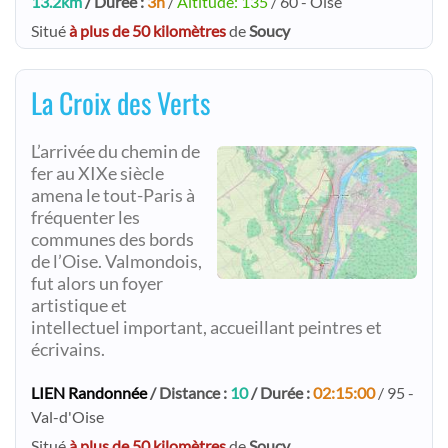
13.2km
/ Durée :
3h
/
Altitude: 135
/ 60 - Oise
Situé
à plus de 50 kilomètres
de
Soucy
La Croix des Verts
L’arrivée du chemin de
fer au XIXe siècle
amena le tout-Paris à
fréquenter les
communes des bords
de l’Oise. Valmondois,
fut alors un foyer
artistique et
intellectuel important, accueillant peintres et
écrivains.
LIEN Randonnée
/ Distance :
10
/ Durée :
02:15:00
/ 95 -
Val-d'Oise
Situé
à plus de 50 kilomètres
de
Soucy