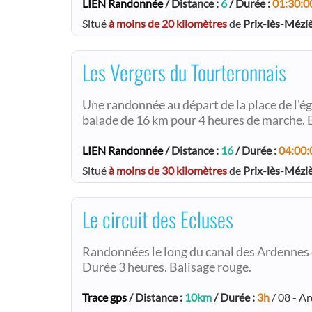
LIEN Randonnée
/ Distance :
6
/ Durée :
01:30:0
Situé
à moins de 20 kilomètres
de
Prix-lès-Mézi
Les Vergers du Tourteronnais
Une randonnée au départ de la place de l'ég
balade de 16 km pour 4 heures de marche. B
LIEN Randonnée
/ Distance :
16
/ Durée :
04:00:
Situé
à moins de 30 kilomètres
de
Prix-lès-Mézi
Le circuit des Ecluses
Randonnées le long du canal des Ardennes d
Durée 3 heures. Balisage rouge.
Trace gps
/ Distance :
10km
/ Durée :
3h
/ 08 - A