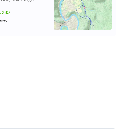
: 230
ères