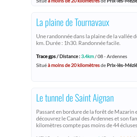
Situé
à moins de 20 kilomètres
de
Prix-lès-Mézi
La plaine de Tournavaux
Une randonnée dans la plaine de la vallée d
km. Durée : 1h30. Randonnée facile.
Trace gps
/ Distance :
3.4km
/ 08 - Ardennes
Situé
à moins de 20 kilomètres
de
Prix-lès-Mézi
Le tunnel de Saint Aignan
Passant en bordure de la forêt de Mazarin et 
découvrez le Canal des Ardennes et son fam
kilomètres compte pas moins de 44 écluses