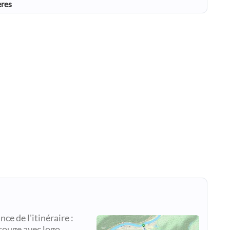
ères
e de l'itinéraire :
 rouge avec logo.