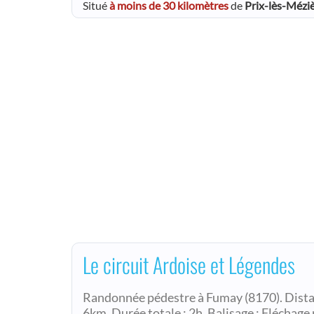
Situé
à moins de 30 kilomètres
de
Prix-lès-Mézi
Le circuit Ardoise et Légendes
Randonnée pédestre à Fumay (8170). Distanc
6km. Durée totale : 2h. Balisage : Fléchage