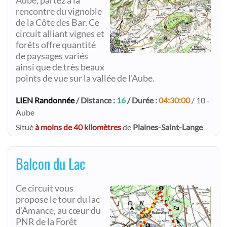
Aube, partez à la
rencontre du vignoble
de la Côte des Bar. Ce
circuit alliant vignes et
forêts offre quantité
de paysages variés
ainsi que de très beaux
points de vue sur la vallée de l'Aube.
LIEN Randonnée
/ Distance :
16
/ Durée :
04:30:00
/ 10 -
Aube
Situé
à moins de 40 kilomètres
de
Plaines-Saint-Lange
Balcon du Lac
Ce circuit vous
propose le tour du lac
d'Amance, au cœur du
PNR de la Forêt