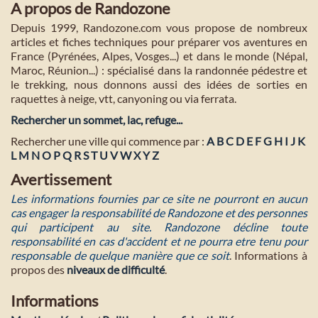
A propos de Randozone
Depuis 1999, Randozone.com vous propose de nombreux
articles et fiches techniques pour préparer vos aventures en
France (Pyrénées, Alpes, Vosges...) et dans le monde (Népal,
Maroc, Réunion...) : spécialisé dans la randonnée pédestre et
le trekking, nous donnons aussi des idées de sorties en
raquettes à neige, vtt, canyoning ou via ferrata.
Rechercher un sommet, lac, refuge...
Rechercher une ville qui commence par :
A
B
C
D
E
F
G
H
I
J
K
L
M
N
O
P
Q
R
S
T
U
V
W
X
Y
Z
Avertissement
Les informations fournies par ce site ne pourront en aucun
cas engager la responsabilité de Randozone et des personnes
qui participent au site. Randozone décline toute
responsabilité en cas d'accident et ne pourra etre tenu pour
responsable de quelque manière que ce soit
. Informations à
propos des
niveaux de difficulté
.
Informations