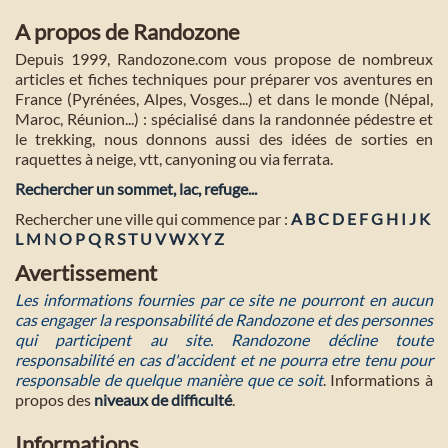
A propos de Randozone
Depuis 1999, Randozone.com vous propose de nombreux
articles et fiches techniques pour préparer vos aventures en
France (Pyrénées, Alpes, Vosges...) et dans le monde (Népal,
Maroc, Réunion...) : spécialisé dans la randonnée pédestre et
le trekking, nous donnons aussi des idées de sorties en
raquettes à neige, vtt, canyoning ou via ferrata.
Rechercher un sommet, lac, refuge...
Rechercher une ville qui commence par :
A
B
C
D
E
F
G
H
I
J
K
L
M
N
O
P
Q
R
S
T
U
V
W
X
Y
Z
Avertissement
Les informations fournies par ce site ne pourront en aucun
cas engager la responsabilité de Randozone et des personnes
qui participent au site. Randozone décline toute
responsabilité en cas d'accident et ne pourra etre tenu pour
responsable de quelque manière que ce soit
. Informations à
propos des
niveaux de difficulté
.
Informations