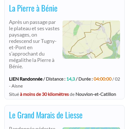
La Pierre à Bénie
Après un passage par
le plateau et ses vastes
paysages, on
redescend sur Tugny-
et-Pont en
s’approchant du
mégalithe la Pierre à
Bénie.
LIEN Randonnée
/ Distance :
14,3
/ Durée :
04:00:00
/ 02
- Aisne
Situé
à moins de 30 kilomètres
de
Nouvion-et-Catillon
Le Grand Marais de Liesse
Randonnée pédestre