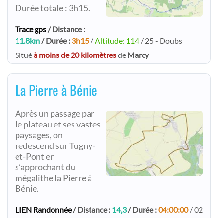
Durée totale : 3h15.
Trace gps
/ Distance :
11.8km
/ Durée :
3h15
/
Altitude: 114
/ 25 - Doubs
Situé
à moins de 20 kilomètres
de
Marcy
La Pierre à Bénie
Après un passage par
le plateau et ses vastes
paysages, on
redescend sur Tugny-
et-Pont en
s’approchant du
mégalithe la Pierre à
Bénie.
LIEN Randonnée
/ Distance :
14,3
/ Durée :
04:00:00
/ 02