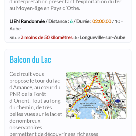
d’interprétation présentant l’exploitation du fer
au Moyen-âge en Pays d’Othe.
LIEN Randonnée
/ Distance :
6
/ Durée :
02:00:00
/ 10 -
Aube
Situé
à moins de 50 kilomètres
de
Longueville-sur-Aube
Balcon du Lac
Ce circuit vous
propose le tour du lac
d'Amance, au cœur du
PNR de la Forêt
d'Orient. Tout au long
du chemin, de très
belles vues sur le lac et
de nombreux
observatoires
permettent de découvrir ses richesses