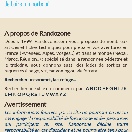
de boire n'importe où
A propos de Randozone
Depuis 1999, Randozone.com vous propose de nombreux
articles et fiches techniques pour préparer vos aventures en
France (Pyrénées, Alpes, Vosges...) et dans le monde (Népal,
Maroc, Réunion...) : spécialisé dans la randonnée pédestre et
le trekking, nous donnons aussi des idées de sorties en
raquettes à neige, vtt, canyoning ou via ferrata.
Rechercher un sommet, lac, refuge...
Rechercher une ville qui commence par :
A
B
C
D
E
F
G
H
I
J
K
L
M
N
O
P
Q
R
S
T
U
V
W
X
Y
Z
Avertissement
Les informations fournies par ce site ne pourront en aucun
cas engager la responsabilité de Randozone et des personnes
qui participent au site. Randozone décline toute
responsabilité en cas d'accident et ne pourra etre tenu pour