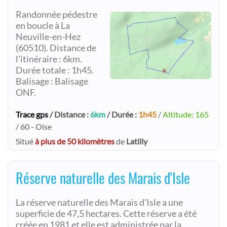
Randonnée pédestre
en boucle à La
Neuville-en-Hez
(60510). Distance de
l'itinéraire : 6km.
Durée totale : 1h45.
Balisage : Balisage
ONF.
Trace gps
/ Distance :
6km
/ Durée :
1h45
/
Altitude: 165
/ 60 - Oise
Situé
à plus de 50 kilomètres
de
Latilly
Réserve naturelle des Marais d'Isle
La réserve naturelle des Marais d'Isle a une
superficie de 47,5 hectares. Cette réserve a été
créée en 1981 et elle est administrée par la