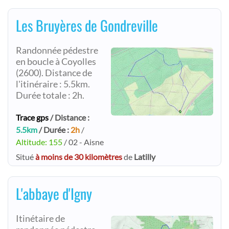
Les Bruyères de Gondreville
Randonnée pédestre
en boucle à Coyolles
(2600). Distance de
l'itinéraire : 5.5km.
Durée totale : 2h.
Trace gps
/ Distance :
5.5km
/ Durée :
2h
/
Altitude: 155
/ 02 - Aisne
Situé
à moins de 30 kilomètres
de
Latilly
L'abbaye d'Igny
Itinétaire de