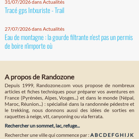
31/07/2026 dans Actualités
Tracé gps Intxuriste - Trail
27/07/2026 dans Actualités
Eau de montagne : la gourde filtrante n'est pas un permis
de boire n'importe où
A propos de Randozone
Depuis 1999, Randozone.com vous propose de nombreux
articles et fiches techniques pour préparer vos aventures en
France (Pyrénées, Alpes, Vosges...) et dans le monde (Népal,
Maroc, Réunion...) : spécialisé dans la randonnée pédestre et
le trekking, nous donnons aussi des idées de sorties en
raquettes à neige, vtt, canyoning ou via ferrata.
Rechercher un sommet, lac, refuge...
Rechercher une ville qui commence par :
A
B
C
D
E
F
G
H
I
J
K