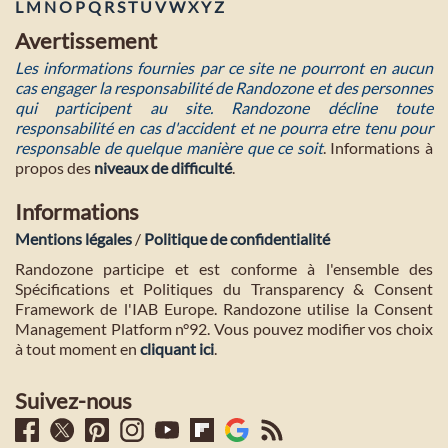
L
M
N
O
P
Q
R
S
T
U
V
W
X
Y
Z
Avertissement
Les informations fournies par ce site ne pourront en aucun
cas engager la responsabilité de Randozone et des personnes
qui participent au site. Randozone décline toute
responsabilité en cas d'accident et ne pourra etre tenu pour
responsable de quelque manière que ce soit
. Informations à
propos des
niveaux de difficulté
.
Informations
Mentions légales
/
Politique de confidentialité
Randozone participe et est conforme à l'ensemble des
Spécifications et Politiques du Transparency & Consent
Framework de l'IAB Europe. Randozone utilise la Consent
Management Platform n°92. Vous pouvez modifier vos choix
à tout moment en
cliquant ici
.
Suivez-nous