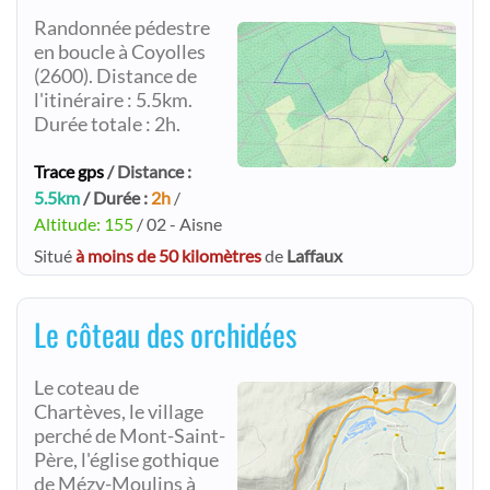
Randonnée pédestre
en boucle à Coyolles
(2600). Distance de
l'itinéraire : 5.5km.
Durée totale : 2h.
Trace gps
/ Distance :
5.5km
/ Durée :
2h
/
Altitude: 155
/ 02 - Aisne
Situé
à moins de 50 kilomètres
de
Laffaux
Le côteau des orchidées
Le coteau de
Chartèves, le village
perché de Mont-Saint-
Père, l'église gothique
de Mézy-Moulins à