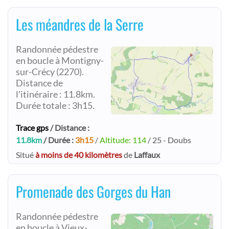
Les méandres de la Serre
Randonnée pédestre
en boucle à Montigny-
sur-Crécy (2270).
Distance de
l'itinéraire : 11.8km.
Durée totale : 3h15.
Trace gps
/ Distance :
11.8km
/ Durée :
3h15
/
Altitude: 114
/ 25 - Doubs
Situé
à moins de 40 kilomètres
de
Laffaux
Promenade des Gorges du Han
Randonnée pédestre
en boucle à Vieux-