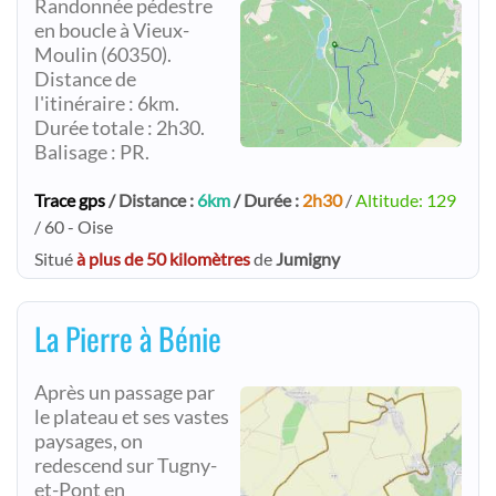
Randonnée pédestre
en boucle à Vieux-
Moulin (60350).
Distance de
l'itinéraire : 6km.
Durée totale : 2h30.
Balisage : PR.
Trace gps
/ Distance :
6km
/ Durée :
2h30
/
Altitude: 129
/ 60 - Oise
Situé
à plus de 50 kilomètres
de
Jumigny
La Pierre à Bénie
Après un passage par
le plateau et ses vastes
paysages, on
redescend sur Tugny-
et-Pont en