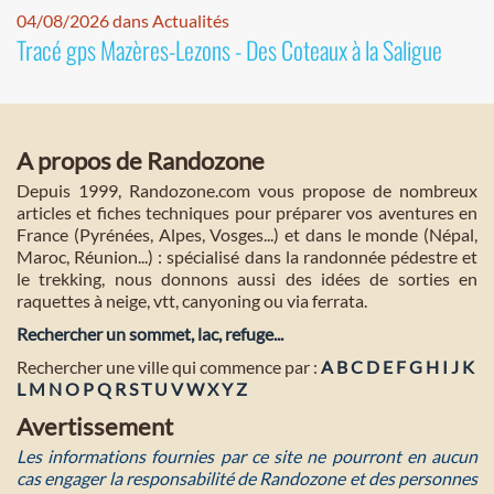
04/08/2026 dans Actualités
Tracé gps Mazères-Lezons - Des Coteaux à la Saligue
A propos de Randozone
Depuis 1999, Randozone.com vous propose de nombreux
articles et fiches techniques pour préparer vos aventures en
France (Pyrénées, Alpes, Vosges...) et dans le monde (Népal,
Maroc, Réunion...) : spécialisé dans la randonnée pédestre et
le trekking, nous donnons aussi des idées de sorties en
raquettes à neige, vtt, canyoning ou via ferrata.
Rechercher un sommet, lac, refuge...
Rechercher une ville qui commence par :
A
B
C
D
E
F
G
H
I
J
K
L
M
N
O
P
Q
R
S
T
U
V
W
X
Y
Z
Avertissement
Les informations fournies par ce site ne pourront en aucun
cas engager la responsabilité de Randozone et des personnes