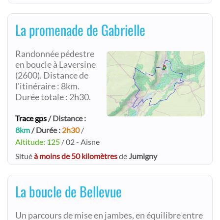
La promenade de Gabrielle
Randonnée pédestre
en boucle à Laversine
(2600). Distance de
l'itinéraire : 8km.
Durée totale : 2h30.
Trace gps
/ Distance :
8km
/ Durée :
2h30
/
Altitude: 125
/ 02 - Aisne
Situé
à moins de 50 kilomètres
de
Jumigny
La boucle de Bellevue
Un parcours de mise en jambes, en équilibre entre