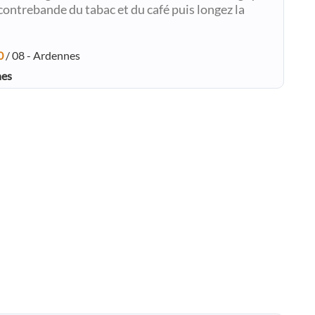
contrebande du tabac et du café puis longez la
0
/ 08 - Ardennes
nes