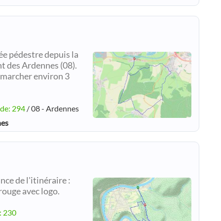
ée pédestre depuis la
 des Ardennes (08).
e marcher environ 3
ude: 294
/ 08 - Ardennes
nes
e de l'itinéraire :
 rouge avec logo.
: 230