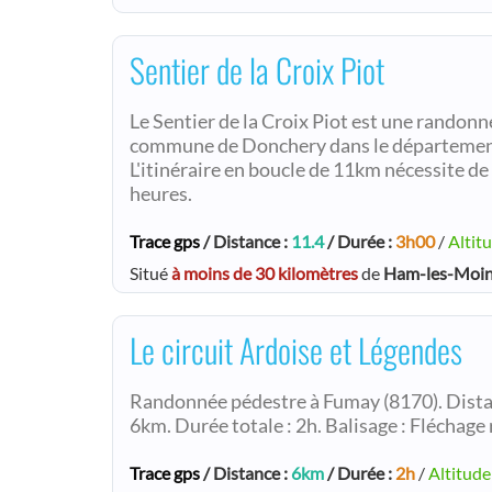
Sentier de la Croix Piot
Le Sentier de la Croix Piot est une randonn
commune de Donchery dans le département
L'itinéraire en boucle de 11km nécessite d
heures.
Trace gps
/ Distance :
11.4
/ Durée :
3h00
/
Altit
Situé
à moins de 30 kilomètres
de
Ham-les-Moi
Le circuit Ardoise et Légendes
Randonnée pédestre à Fumay (8170). Distanc
6km. Durée totale : 2h. Balisage : Fléchage
Trace gps
/ Distance :
6km
/ Durée :
2h
/
Altitude