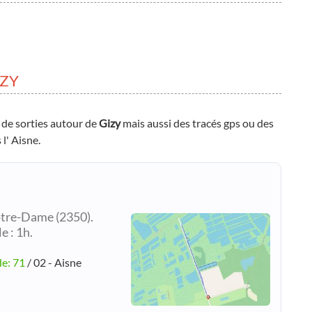
IZY
 de sorties autour de
Gizy
mais aussi des tracés gps ou des
 l' Aisne.
otre-Dame (2350).
e : 1h.
de: 71
/ 02 - Aisne