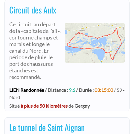
Circuit des Aulx
Ce circuit, au départ
de la «capitale de l'ail»,
contourne champs et
marais et longe le
canal du Nord. En
période de pluie, le
port de chaussures
étanches est
recommandé.
LIEN Randonnée
/ Distance :
9.6
/ Durée :
03:15:00
/ 59 -
Nord
Situé
à plus de 50 kilomètres
de
Gergny
Le tunnel de Saint Aignan