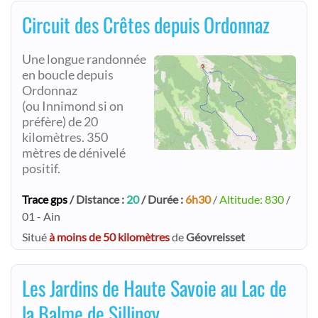
Circuit des Crêtes depuis Ordonnaz
Une longue randonnée
en boucle depuis
Ordonnaz
(ou Innimond si on
préfère) de 20
kilomètres. 350
mètres de dénivelé
positif.
Trace gps
/ Distance :
20
/ Durée :
6h30
/
Altitude: 830
/
01 - Ain
Situé
à moins de 50 kilomètres
de
Géovreisset
Les Jardins de Haute Savoie au Lac de
la Balme de Sillingy