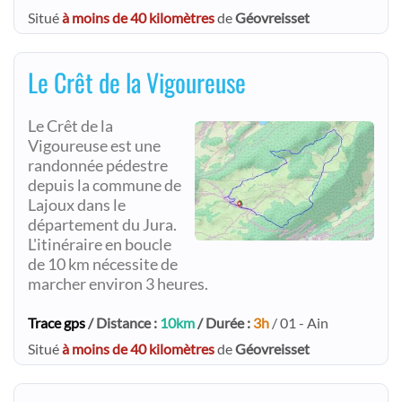
Situé
à moins de 40 kilomètres
de
Géovreisset
Le Crêt de la Vigoureuse
Le Crêt de la
Vigoureuse est une
randonnée pédestre
depuis la commune de
Lajoux dans le
département du Jura.
L'itinéraire en boucle
de 10 km nécessite de
marcher environ 3 heures.
Trace gps
/ Distance :
10km
/ Durée :
3h
/ 01 - Ain
Situé
à moins de 40 kilomètres
de
Géovreisset