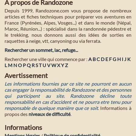
A propos de Randozone
Depuis 1999, Randozone.com vous propose de nombreux
articles et fiches techniques pour préparer vos aventures en
France (Pyrénées, Alpes, Vosges...) et dans le monde (Népal,
Maroc, Réunion...) : spécialisé dans la randonnée pédestre et
le trekking, nous donnons aussi des idées de sorties en
raquettes à neige, vtt, canyoning ou via ferrata.
Rechercher un sommet, lac, refuge...
Rechercher une ville qui commence par :
A
B
C
D
E
F
G
H
I
J
K
L
M
N
O
P
Q
R
S
T
U
V
W
X
Y
Z
Avertissement
Les informations fournies par ce site ne pourront en aucun
cas engager la responsabilité de Randozone et des personnes
qui participent au site. Randozone décline toute
responsabilité en cas d'accident et ne pourra etre tenu pour
responsable de quelque manière que ce soit
. Informations à
propos des
niveaux de difficulté
.
Informations
Mentions légales
/
Politique de confidentialité