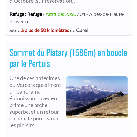
d'Octobre (sur réservation).
Refuge : Refuge
/
Altitude: 2050
/ 04 - Alpes-de-Haute-
Provence
Situé
à plus de 50 kilomètres
de
Curel
Sommet du Platary (1586m) en boucle
par le Pertuis
Une de ces antécimes
du Vercors qui offrent
un panorama
éblouissant, avec en
prime une arche
superbe, et un retour
en boucle pour varier
les plaisirs.