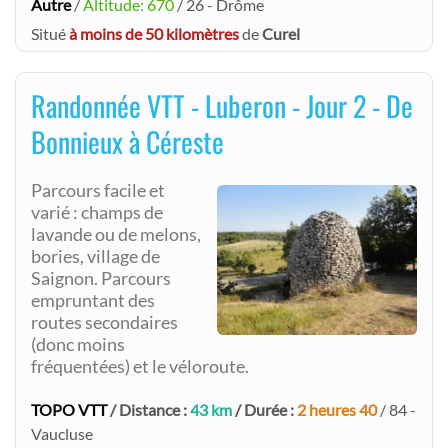
Autre
/
Altitude: 670
/ 26 - Drôme
Situé
à moins de 50 kilomètres
de
Curel
Randonnée VTT - Luberon - Jour 2 - De
Bonnieux à Céreste
Parcours facile et
varié : champs de
lavande ou de melons,
bories, village de
Saignon. Parcours
empruntant des
routes secondaires
(donc moins
fréquentées) et le véloroute.
TOPO VTT
/ Distance :
43 km
/ Durée :
2 heures 40
/ 84 -
Vaucluse