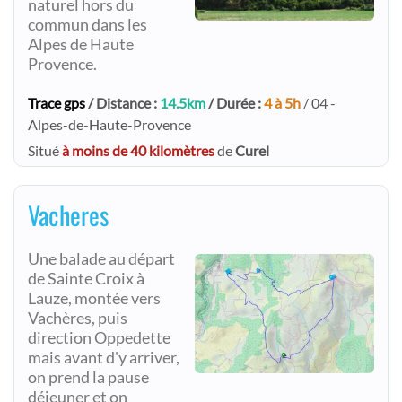
naturel hors du
commun dans les
Alpes de Haute
Provence.
Trace gps
/ Distance :
14.5km
/ Durée :
4 à 5h
/ 04 -
Alpes-de-Haute-Provence
Situé
à moins de 40 kilomètres
de
Curel
Vacheres
Une balade au départ
de Sainte Croix à
Lauze, montée vers
Vachères, puis
direction Oppedette
mais avant d'y arriver,
on prend la pause
déjeuner et on