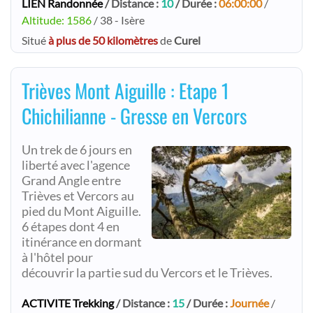
LIEN Randonnée
/ Distance :
10
/ Durée :
06:00:00
/
Altitude: 1586
/ 38 - Isère
Situé
à plus de 50 kilomètres
de
Curel
Trièves Mont Aiguille : Etape 1
Chichilianne - Gresse en Vercors
Un trek de 6 jours en
liberté avec l'agence
Grand Angle entre
Trièves et Vercors au
pied du Mont Aiguille.
6 étapes dont 4 en
itinérance en dormant
à l'hôtel pour
découvrir la partie sud du Vercors et le Trièves.
ACTIVITE Trekking
/ Distance :
15
/ Durée :
Journée
/