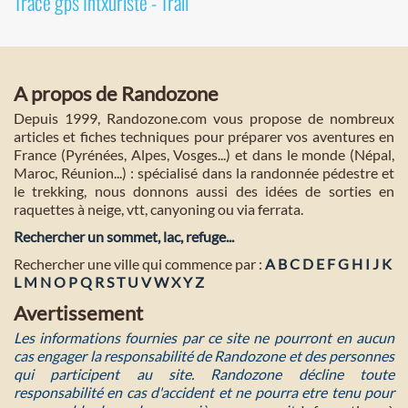
Tracé gps Intxuriste - Trail
A propos de Randozone
Depuis 1999, Randozone.com vous propose de nombreux
articles et fiches techniques pour préparer vos aventures en
France (Pyrénées, Alpes, Vosges...) et dans le monde (Népal,
Maroc, Réunion...) : spécialisé dans la randonnée pédestre et
le trekking, nous donnons aussi des idées de sorties en
raquettes à neige, vtt, canyoning ou via ferrata.
Rechercher un sommet, lac, refuge...
Rechercher une ville qui commence par :
A
B
C
D
E
F
G
H
I
J
K
L
M
N
O
P
Q
R
S
T
U
V
W
X
Y
Z
Avertissement
Les informations fournies par ce site ne pourront en aucun
cas engager la responsabilité de Randozone et des personnes
qui participent au site. Randozone décline toute
responsabilité en cas d'accident et ne pourra etre tenu pour