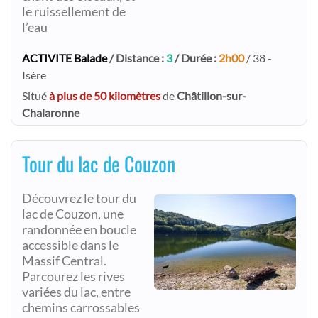
le ruissellement de
l’eau
ACTIVITE Balade
/ Distance :
3
/ Durée :
2h00
/ 38 -
Isère
Situé
à plus de 50 kilomètres
de
Châtillon-sur-
Chalaronne
Tour du lac de Couzon
Découvrez le tour du
lac de Couzon, une
randonnée en boucle
accessible dans le
Massif Central.
Parcourez les rives
variées du lac, entre
chemins carrossables