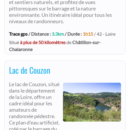
et sentiers naturels, et profitez de vues
pittoresques sur le barrage et la nature
environnante. Un itinéraire idéal pour tous les
niveaux de randonneurs.
Trace gps
/ Distance :
3.3km
/ Durée :
1h15
/ 42 - Loire
Situé
à plus de 50 kilomètres
de
Châtillon-sur-
Chalaronne
Lac de Couzon
Le lac de Couzon, situé
dans le département
de la Loire, offre un
cadre idéal pour les
amateurs de
randonnée pédestre.
Ce plan d'eau artificiel,
créé par le barrage du