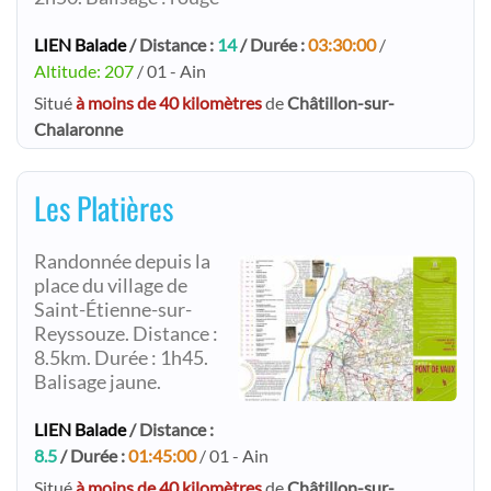
LIEN Balade
/ Distance :
14
/ Durée :
03:30:00
/
Altitude: 207
/ 01 - Ain
Situé
à moins de 40 kilomètres
de
Châtillon-sur-
Chalaronne
Les Platières
Randonnée depuis la
place du village de
Saint-Étienne-sur-
Reyssouze. Distance :
8.5km. Durée : 1h45.
Balisage jaune.
LIEN Balade
/ Distance :
8.5
/ Durée :
01:45:00
/ 01 - Ain
Situé
à moins de 40 kilomètres
de
Châtillon-sur-