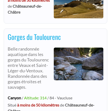
à moins de 50 kilomètres
de
Châteauneuf-de-
Châbre
Gorges du Toulourenc
Belle randonnée
aquatique dans les
gorges du Toulourenc
entre Veaux et Saint-
Léger-du-Ventoux.
Randonnée dans des
gorges étroites et
sauvages.
Canyon
/
Altitude: 314
/ 84 - Vaucluse
Situé
à moins de 50 kilomètres
de
Châteauneuf-de-
Châbre