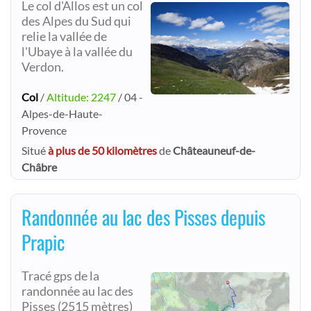
Le col d'Allos est un col
des Alpes du Sud qui
relie la vallée de
l'Ubaye à la vallée du
Verdon.
Col
/
Altitude: 2247
/ 04 -
Alpes-de-Haute-
Provence
Situé
à plus de 50 kilomètres
de
Châteauneuf-de-
Châbre
Randonnée au lac des Pisses depuis
Prapic
Tracé gps de la
randonnée au lac des
Pisses (2515 mètres)