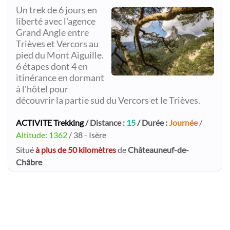
Un trek de 6 jours en
liberté avec l'agence
Grand Angle entre
Trièves et Vercors au
pied du Mont Aiguille.
6 étapes dont 4 en
itinérance en dormant
à l'hôtel pour
découvrir la partie sud du Vercors et le Trièves.
ACTIVITE Trekking
/ Distance :
15
/ Durée :
Journée
/
Altitude: 1362
/ 38 - Isère
Situé
à plus de 50 kilomètres
de
Châteauneuf-de-
Châbre