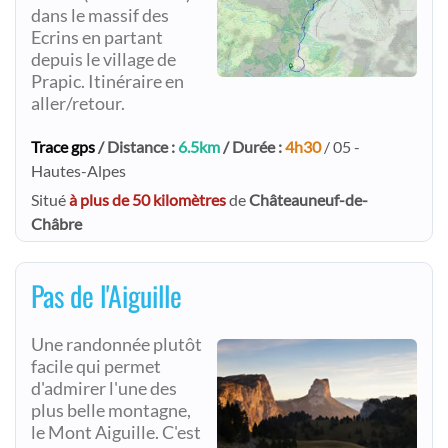
dans le massif des
Ecrins en partant
depuis le village de
Prapic. Itinéraire en
aller/retour.
Trace gps
/ Distance :
6.5km
/ Durée :
4h30
/ 05 -
Hautes-Alpes
Situé
à plus de 50 kilomètres
de
Châteauneuf-de-
Châbre
Pas de l'Aiguille
Une randonnée plutôt
facile qui permet
d'admirer l'une des
plus belle montagne,
le Mont Aiguille. C'est