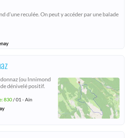
ond d'une reculée. On peut y accéder par une balade
enay
naz
rdonnaz (ou Innimond
de dénivelé positif.
e: 830
/ 01 - Ain
ay