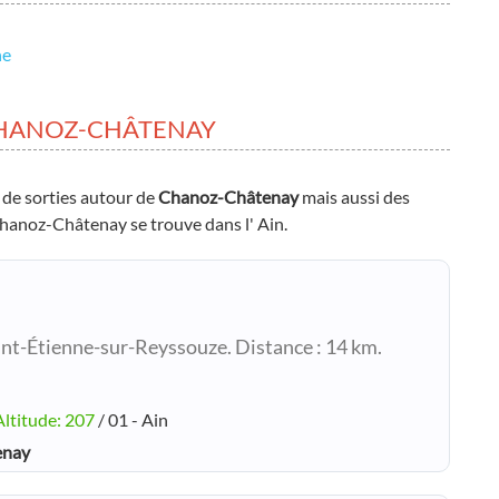
ne
CHANOZ-CHÂTENAY
 de sorties autour de
Chanoz-Châtenay
mais aussi des
 Chanoz-Châtenay se trouve dans l' Ain.
int-Étienne-sur-Reyssouze. Distance : 14 km.
Altitude: 207
/ 01 - Ain
enay