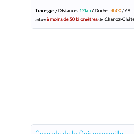
Trace gps
/ Distance :
12km
/ Durée :
4h00
/ 69 
Situé
à moins de 50 kilomètres
de
Chanoz-Chât
Cascade de la Quinquenouille