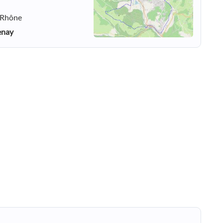
- Rhône
enay