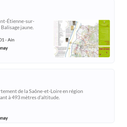
int-Étienne-sur-
 Balisage jaune.
01 - Ain
enay
rtement de la Saône-et-Loire en région
nt à 493 mètres d'altitude.
enay