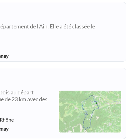
partement de l'Ain. Elle a été classée le
enay
 bois au départ
e de 23 km avec des
- Rhône
enay