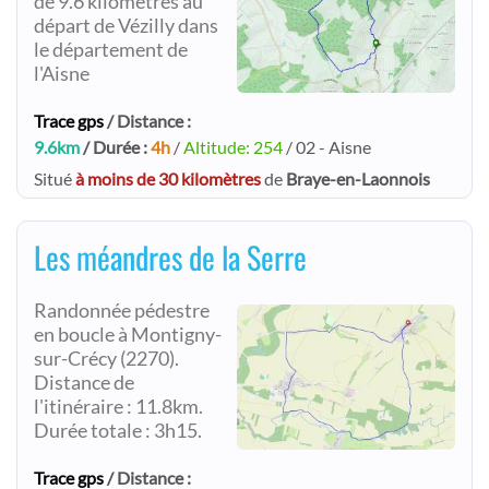
de 9.6 kilomètres au
départ de Vézilly dans
le département de
l'Aisne
Trace gps
/ Distance :
9.6km
/ Durée :
4h
/
Altitude: 254
/ 02 - Aisne
Situé
à moins de 30 kilomètres
de
Braye-en-Laonnois
Les méandres de la Serre
Randonnée pédestre
en boucle à Montigny-
sur-Crécy (2270).
Distance de
l'itinéraire : 11.8km.
Durée totale : 3h15.
Trace gps
/ Distance :