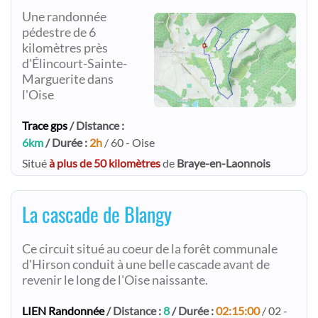
Une randonnée
pédestre de 6
kilomètres près
d'Élincourt-Sainte-
Marguerite dans
l'Oise
Trace gps
/ Distance :
6km
/ Durée :
2h
/ 60 - Oise
Situé
à plus de 50 kilomètres
de
Braye-en-Laonnois
La cascade de Blangy
Ce circuit situé au coeur de la forêt communale
d'Hirson conduit à une belle cascade avant de
revenir le long de l'Oise naissante.
LIEN Randonnée
/ Distance :
8
/ Durée :
02:15:00
/ 02 -