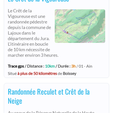
Le Crêt de la
Vigoureuse est une
randonnée pédestre
depuis la commune de
Lajoux dans le
département du Jura.
L'itinéraire en boucle
de 10 km nécessite de
marcher environ 3 heures.
Trace gps
/ Distance :
10km
/ Durée :
3h
/ 01 - Ain
Situé
à plus de 50 kilomètres
de
Boissey
Randonnée Reculet et Crêt de la
Neige
Au coeur de la Réserve Naturelle de la Haute-