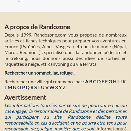
A propos de Randozone
Depuis 1999, Randozone.com vous propose de nombreux
articles et fiches techniques pour préparer vos aventures en
France (Pyrénées, Alpes, Vosges...) et dans le monde (Népal,
Maroc, Réunion...) : spécialisé dans la randonnée pédestre et
le trekking, nous donnons aussi des idées de sorties en
raquettes à neige, vtt, canyoning ou via ferrata.
Rechercher un sommet, lac, refuge...
Rechercher une ville qui commence par :
A
B
C
D
E
F
G
H
I
J
K
L
M
N
O
P
Q
R
S
T
U
V
W
X
Y
Z
Avertissement
Les informations fournies par ce site ne pourront en aucun
cas engager la responsabilité de Randozone et des personnes
qui participent au site. Randozone décline toute
responsabilité en cas d'accident et ne pourra etre tenu pour
responsable de quelque manière que ce soit
. Informations à