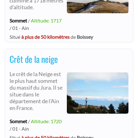
culmine à 1718 mètres
d'altitude.
Sommet
/
Altitude: 1717
/ 01 - Ain
Situé
à plus de 50 kilomètres
de
Boissey
Crêt de la neige
Le crêt de la Neige est
le plus haut sommet
du massif du Jura. Il se
situe dans le
département de l'Ain
en France.
Sommet
/
Altitude: 1720
/ 01 - Ain
Situé
à plus de 50 kilomètres
de
Boissey